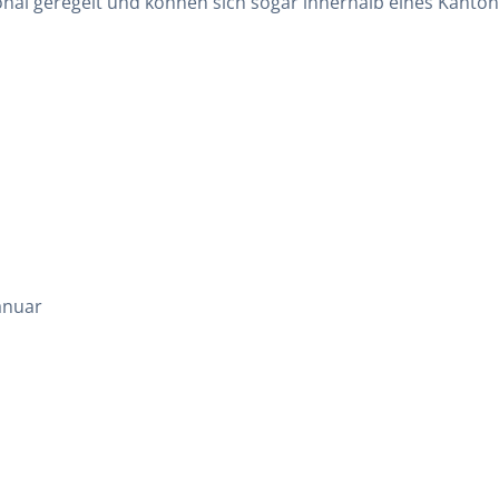
onal geregelt und können sich sogar innerhalb eines Kanto
Januar