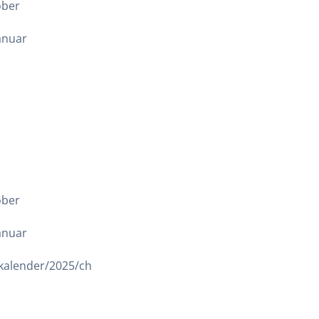
ober
Januar
ober
Januar
nkalender/2025/ch