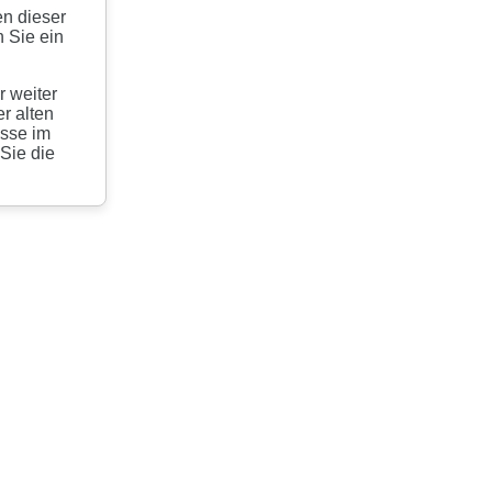
en dieser
 Sie ein
r weiter
r alten
esse im
 Sie die