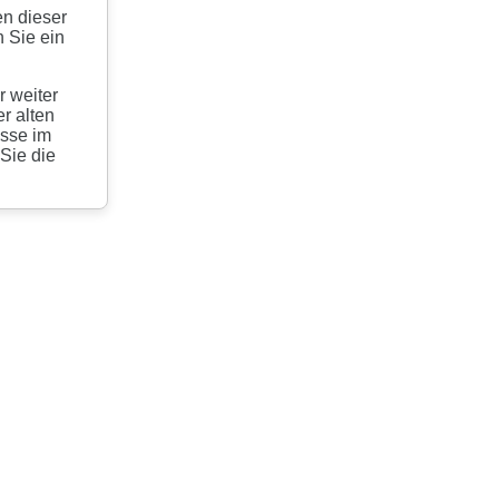
en dieser
 Sie ein
r weiter
r alten
esse im
 Sie die