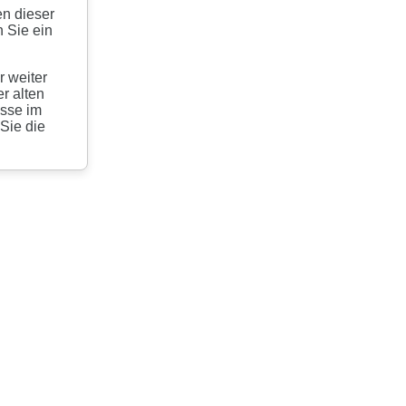
en dieser
 Sie ein
r weiter
r alten
esse im
 Sie die