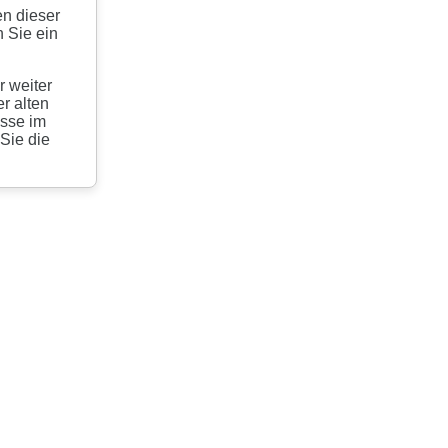
en dieser
 Sie ein
r weiter
r alten
esse im
 Sie die