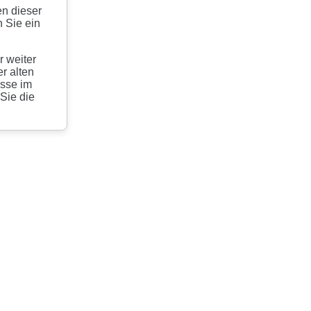
en dieser
 Sie ein
r weiter
r alten
esse im
 Sie die