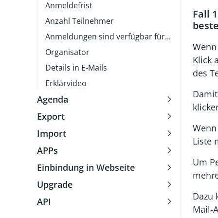
Anmeldefrist
Fall 
Anzahl Teilnehmer
best
Anmeldungen sind verfügbar für...
Wenn 
Organisator
Klick 
Details in E-Mails
des Te
Erklärvideo
Damit
Agenda
klicke
Export
Wenn 
Import
Liste
APPs
Um Pe
Einbindung in Webseite
mehre
Upgrade
Dazu k
API
Mail-