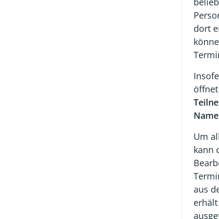
belieb
Perso
dort 
könne
Termi
Insof
öffnet
Teiln
Name 
Um al
kann 
Bearbe
Termi
aus de
erhäl
ausge