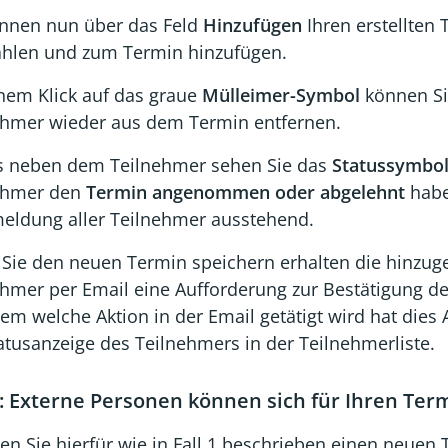
önnen nun über das Feld
Hinzufügen
Ihren erstellten
hlen und zum Termin hinzufügen.
inem Klick auf das graue
Mülleimer-Symbol
können Si
ehmer wieder aus dem Termin entfernen.
s neben dem Teilnehmer sehen Sie das
Statussymbo
ehmer den
Termin angenommen oder abgelehnt
haben
eldung aller Teilnehmer ausstehend.
Sie den neuen Termin speichern erhalten die hinzug
ehmer per Email eine Aufforderung zur Bestätigung de
em welche Aktion in der Email getätigt wird hat dies
atusanzeige des Teilnehmers in der Teilnehmerliste.
2: Externe Personen können sich für Ihren Te
len Sie hierfür wie in Fall 1 beschrieben einen neuen