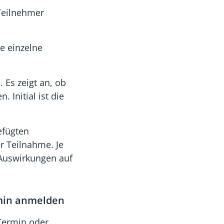
 Teilnehmer
e einzelne
l
. Es zeigt an, ob
. Initial ist die
efügten
r Teilnahme. Je
 Auswirkungen auf
rmin anmelden
 Termin oder