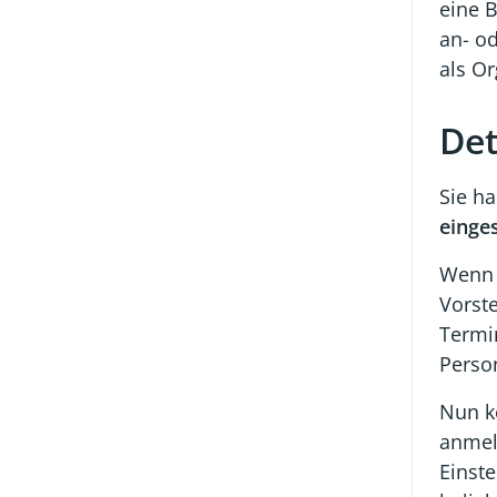
eine 
an- od
als O
Det
Sie h
einge
Wenn 
Vorst
Termi
Perso
Nun k
anmel
Einste