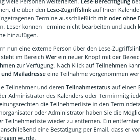
ig viele Personen weiterleiten.
Lese-Berechtigung
bed
nen, die über den
Lese-Zugriffslink
auf Ihren Kalender
eingetragenen Termine ausschließlich
mit oder ohne D
n. Leser können Termine nicht bearbeiten und auch k
ne hinzufügen.
ern nun eine externe Person über den Lese-Zugriffsli
 steht im Bereich
Wer
ein neuer Knopf mit der Bezei
ehmen
zur Verfügung. Nach Klick auf
Teilnehmen
kann
und Mailadresse
eine Teilnahme vorgenommen wer
le Teilnehmer und deren
Teilnahmestatus
auf einen 
der Administrator des Kalenders oder Terminmitglied
itungsrechten die Teilnehmerliste in den Termindetai
norganisator oder Administrator haben Sie die Möglic
r Teilnehmerliste wieder zu entfernen. Ein entfernte
t anschließend eine Bestätigung per Email, dass er v
tragen wurde.