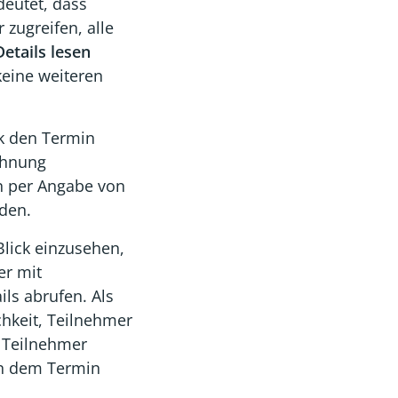
eutet, dass
 zugreifen, alle
etails lesen
eine weiteren
nk den Termin
chnung
 per Angabe von
den.
Blick einzusehen,
er mit
ls abrufen. Als
hkeit, Teilnehmer
r Teilnehmer
on dem Termin