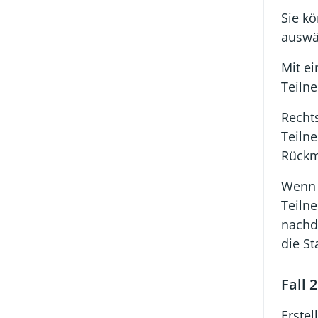
Sie k
auswä
Mit e
Teiln
Recht
Teiln
Rückm
Wenn 
Teiln
nachd
die St
Fall 
Erstel