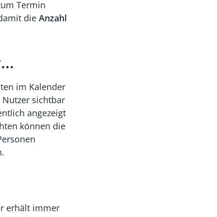
um Termin
 damit die
Anzahl
..
hten im Kalender
 Nutzer sichtbar
tlich angezeigt
chten können die
 Personen
.
r erhält immer