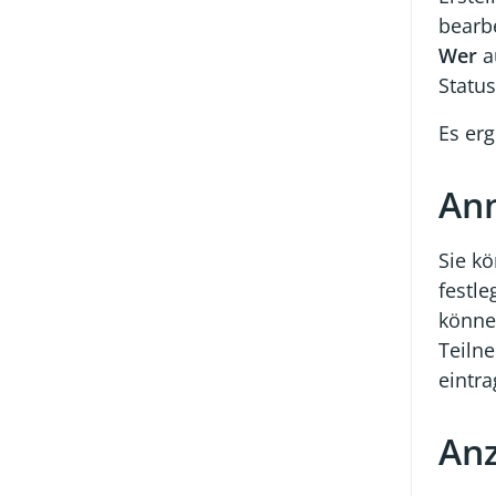
bearbe
Wer
a
Status
Es er
Anm
Sie k
festl
könne
Teiln
eintra
Anz