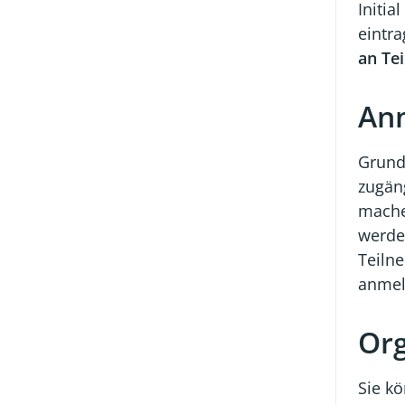
Initia
eintra
an Tei
Anm
Grunds
zugän
mache
werde
Teiln
anmel
Org
Sie k